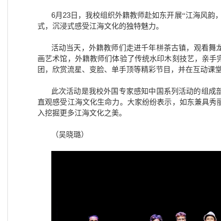
6
23
月
日，
我校
组织外籍教师赴如东开展“江海风韵
式，沉浸式感受江海文化的独特魅力。
活动当天
，外籍教师
们
走进千年栟茶古镇，观看舞
画艺术馆，
外籍教师们体验了传统水印木刻技艺，亲手
团，欣赏流星、变脸、单手顶等精彩节目，并在互动课
此次活动是我校外国专家感知中国系列活动的组成
直观感受江海文化生命力。大家纷纷表示，如东兼具秀
入挖掘更多江海文化之美。
（
吴晓璐
）