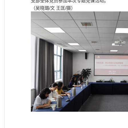
支部全体党员参加
本次专题党课活动
。
（
吴晓璐
/
文 王匡
/
摄
）