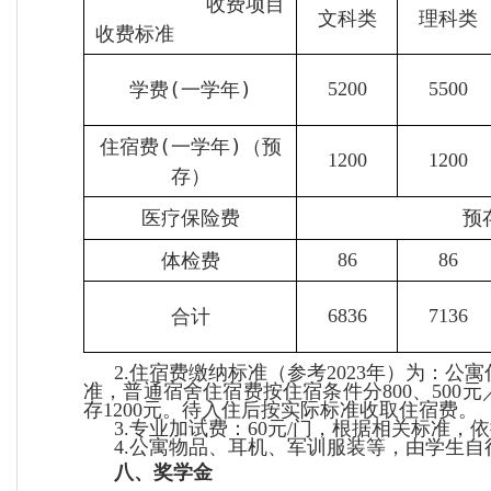
收费项目
文科类
理科类
收费标准
学费
(
一学年
)
5200
5500
住宿费
(
一学年
)
（预
1200
1200
存）
医疗保险费
预
体检费
86
86
合计
6
83
6
713
6
住宿费缴纳标准（
参考
年
）为：公寓
2.
202
3
准，普通宿舍住宿费按住宿条件分
、
元
800
500
存
元。待入住后按实际标准收取住宿费。
1200
专业加试费：
元
门，根据相关标准，依
3.
60
/
公寓物品、耳机、军训服装等，由学生自
4.
八、奖学金