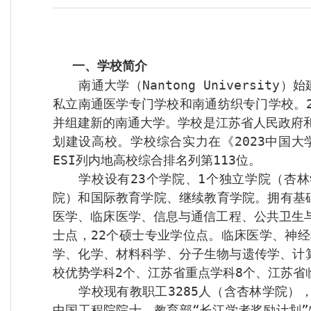
一、学校简介
南通大学（
Nantong University
）始
私立南通医学专门学校和南通纺织专门学校。
并组建新的南通大学。学校是江苏省人民政府
划建设高校。
学校综合实力在《
2023
中国大
ESI
列内地高校综合排名列第
113
位。
学校设有
23
个学院、
1
个独立学院（杏林
院）和国际教育学院、继续教育学院。拥有基
医学、临床医学、信息与通信工程、公共卫生
士点，
22
个硕士专业学位点。临床医学、神经
学、化学、材料科学、分子生物与遗传学、计
校优势学科
2
个、江苏省重点学科
8
个、江苏省
学校现有教职工
3
285
人（含杏林学院）
中国工程院院士、教育部“长江学者奖励计划