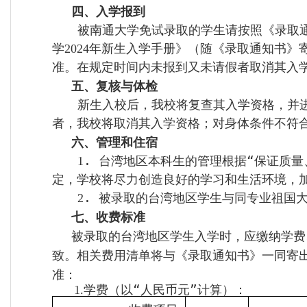
四
、入学报到
被南通大学免试录取的学生请按照
《录取
学
年新生入学手册》（随
《录取通知书》
2024
准。在规定时间内未报到又未请假者取消其入
五、复核与体检
新生入校后，我校将复查其入学资格，并
者，我校将取消其入学资格；对身体条件不符
六、管理和住宿
.
台湾地区本科生的管理根据“保证质量
1
定，学校将尽力创造良好的学习和生活环境，
.
被录取的台湾地区学生与同专业祖国
2
七、收费标准
被录取的台湾地区学生入学时，应缴纳学费
致。相关费用清单将与《录取通知书》一同寄
准：
学费（以“人民币元”计算）：
1
.