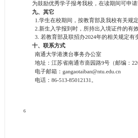
为鼓励优秀学子报考我校，在读期间可申请
九、其它
学生在校期间，按教育部及我校有关规
1.
新生入学报到时，所持出入境证件的有
2.
若教育部及联招办
年的相关规定有
3.
2024
十、联系方式
南通大学港澳台事务办公室
地址：江苏省南通市啬园路
号（邮编：
9
22
电子邮箱：
gangaotaiban@ntu.edu.cn
电话：
。
86-513-85012131
6