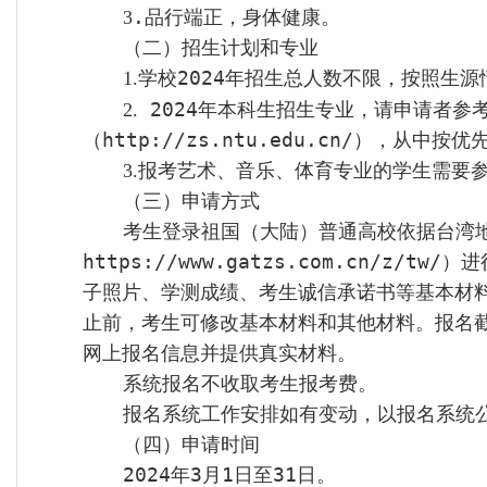
.
品行端正，身体健康。
3
（二）招生计划和专业
学校
2024
年招生总人数不限，按照生源
1.
2024
年本科生招生专业，请申请者参
2.
（
http://zs.ntu.edu.cn/
），从中按优
报考艺术、音乐、体育专业的学生需要
3
.
（三）申请方式
考生登录祖国（大陆）普通高校依据台湾
https://www.gatzs.com.cn/z/tw/
）进
子照片、学测成绩、考生诚信承诺书等基本材
止前，考生可修改基本材料和其他材料。报名
网上报名信息并提供真实材料。
系统报名不收取考生报考费。
报名系统工作安排如有变动，以报名系统
（四）申请时间
2024
年
3
月
1
日至
31
日。