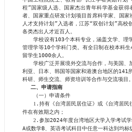
程”国家级人选、国家杰出青年科学基金获得
者、国家重点研发计划项目首席科学家、国家
人才支持计划”入选者，江苏“双创计划”高校
各类杰出人才近百人。
学校设有
103
个本科专业，涵盖文学、理
管理学等
10
个学科门类。有全日制在校本科生
留学生
100
0
余人。
学校广泛开展境外交流与合作，与美国、
利亚、日本、韩国等国家和港澳台地区的
141
科研、师生交流、师资培训等合作与交流项目
二、申请指南
（一）申请条件
.
持有《台湾居民居住证》或《台湾居民
1
件在有效期之内；
.
参加
2024
年度台湾地区大学入学考试学
2
A
或数学
B
、英语考试科目中任意一科达到均标