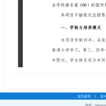
|
设为首页
加
版权：Nantong 